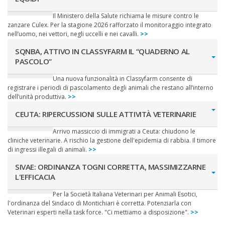
Il Ministero della Salute richiama le misure contro le
zanzare Culex. Per la stagione 2026 rafforzato il monitoraggio integrato
nell’uomo, nei vettori, negli uccelli e nei cavalli.
>>
SQNBA, ATTIVO IN CLASSYFARM IL “QUADERNO AL
PASCOLO”
Una nuova funzionalità in Classyfarm consente di
registrare i periodi di pascolamento degli animali che restano all’interno
dell’unità produttiva.
>>
CEUTA: RIPERCUSSIONI SULLE ATTIVITÀ VETERINARIE
Arrivo massiccio di immigrati a Ceuta: chiudono le
cliniche veterinarie. A rischio la gestione dell'epidemia di rabbia. Il timore
di ingressi illegali di animali.
>>
SIVAE: ORDINANZA TOGNI CORRETTA, MASSIMIZZARNE
L'EFFICACIA
Per la Società Italiana Veterinari per Animali Esotici,
l'ordinanza del Sindaco di Montichiari è corretta. Potenziarla con
Veterinari esperti nella task force. "Ci mettiamo a disposizione".
>>