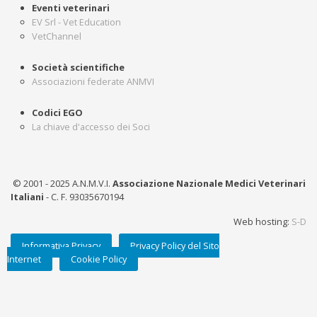
Eventi veterinari
EV Srl - Vet Education
VetChannel
Società scientifiche
Associazioni federate ANMVI
Codici EGO
La chiave d'accesso dei Soci
© 2001 - 2025 A.N.M.V.I.
Associazione Nazionale Medici Veterinari
Italiani
- C. F. 93035670194
Web hosting:
S-D
Informativa Privacy
Privacy Policy del Sito
Internet
Cookie Policy