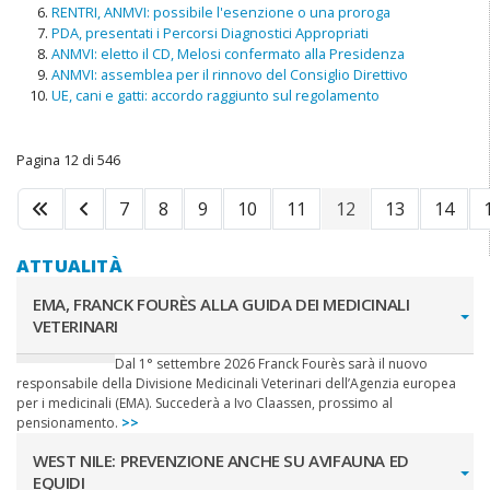
RENTRI, ANMVI: possibile l'esenzione o una proroga
PDA, presentati i Percorsi Diagnostici Appropriati
ANMVI: eletto il CD, Melosi confermato alla Presidenza
ANMVI: assemblea per il rinnovo del Consiglio Direttivo
UE, cani e gatti: accordo raggiunto sul regolamento
Pagina 12 di 546
7
8
9
10
11
12
13
14
ATTUALITÀ
EMA, FRANCK FOURÈS ALLA GUIDA DEI MEDICINALI
VETERINARI
Dal 1° settembre 2026 Franck Fourès sarà il nuovo
responsabile della Divisione Medicinali Veterinari dell’Agenzia europea
per i medicinali (EMA). Succederà a Ivo Claassen, prossimo al
pensionamento.
>>
WEST NILE: PREVENZIONE ANCHE SU AVIFAUNA ED
EQUIDI