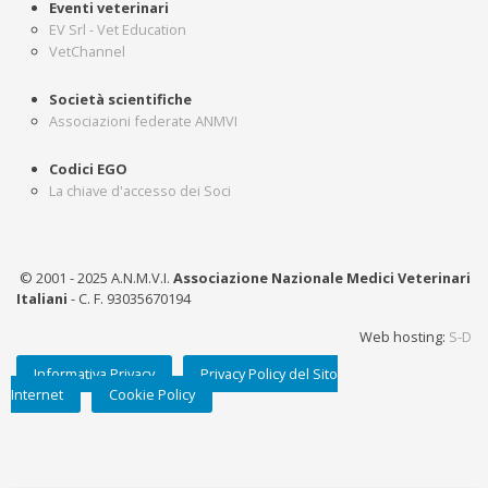
Eventi veterinari
EV Srl - Vet Education
VetChannel
Società scientifiche
Associazioni federate ANMVI
Codici EGO
La chiave d'accesso dei Soci
© 2001 - 2025 A.N.M.V.I.
Associazione Nazionale Medici Veterinari
Italiani
- C. F. 93035670194
Web hosting:
S-D
Informativa Privacy
Privacy Policy del Sito
Internet
Cookie Policy