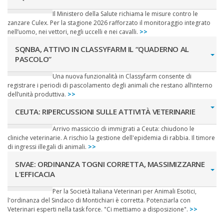
Il Ministero della Salute richiama le misure contro le
zanzare Culex. Per la stagione 2026 rafforzato il monitoraggio integrato
nell’uomo, nei vettori, negli uccelli e nei cavalli.
>>
SQNBA, ATTIVO IN CLASSYFARM IL “QUADERNO AL
PASCOLO”
Una nuova funzionalità in Classyfarm consente di
registrare i periodi di pascolamento degli animali che restano all’interno
dell’unità produttiva.
>>
CEUTA: RIPERCUSSIONI SULLE ATTIVITÀ VETERINARIE
Arrivo massiccio di immigrati a Ceuta: chiudono le
cliniche veterinarie. A rischio la gestione dell'epidemia di rabbia. Il timore
di ingressi illegali di animali.
>>
SIVAE: ORDINANZA TOGNI CORRETTA, MASSIMIZZARNE
L'EFFICACIA
Per la Società Italiana Veterinari per Animali Esotici,
l'ordinanza del Sindaco di Montichiari è corretta. Potenziarla con
Veterinari esperti nella task force. "Ci mettiamo a disposizione".
>>