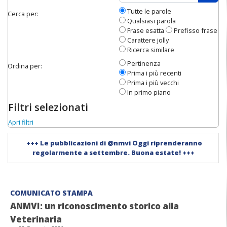
Apri 
Tutte le parole
Cerca per:
Qualsiasi parola
Frase esatta
Prefisso frase
Carattere jolly
Ricerca similare
Pertinenza
Ordina per:
Prima i più recenti
Prima i più vecchi
In primo piano
Filtri selezionati
Apri filtri
+++
Le pubblicazioni di @nmvi Oggi riprenderanno
regolarmente a settembre. Buona estate!
+++
COMUNICATO STAMPA
ANMVI: un riconoscimento storico alla
Veterinaria