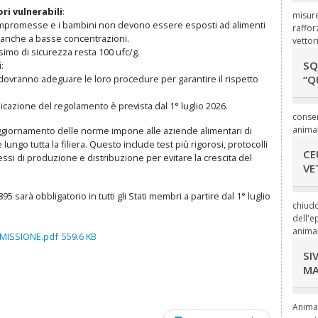
i vulnerabili
:
misure
compromesse e i bambini non devono essere esposti ad alimenti
raffor
 anche a basse concentrazioni.
vettori
assimo di sicurezza resta 100 ufc/g.
SQ
i
:
 dovranno adeguare le loro procedure per garantire il rispetto
“Q
icazione del regolamento è prevista dal 1° luglio 2026.
consen
animal
ggiornamento delle norme impone alle aziende alimentari di
lungo tutta la filiera. Questo include test più rigorosi, protocolli
CE
ssi di produzione e distribuzione per evitare la crescita del
VE
5 sarà obbligatorio in tutti gli Stati membri a partire dal 1° luglio
chiudo
dell'e
animal
ISSIONE.pdf
559.6 KB
SI
MA
Animal