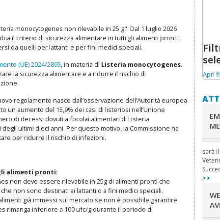
steria monocytogenes non rilevabile in 25 g". Dal 1 luglio 2026
bia il criterio di sicurezza alimentare in tutti gli alimenti pronti
Filt
ersi da quelli per lattanti e per fini medici speciali.
sel
ento (UE) 2024/2895
, in materia di
Listeria monocytogenes
.
e la sicurezza alimentare e a ridurre il rischio di
Apri fi
uzione.
ATT
nuovo regolamento nasce dall’osservazione dell’Autorità europea
ato un aumento del 15,9% dei casi di listeriosi nell’Unione
EM
mero di decessi dovuti a focolai alimentari di Listeria
ME
i degli ultimi dieci anni. Per questo motivo, la Commissione ha
are per ridurre il rischio di infezioni.
sarà i
Veteri
Succe
gli alimenti pronti
:
>>
s non deve essere rilevabile in 25g di alimenti pronti che
che non sono destinati ai lattanti o a fini medici speciali.
WE
 alimenti già immessi sul mercato se non è possibile garantire
AV
nes rimanga inferiore a 100 ufc/g durante il periodo di