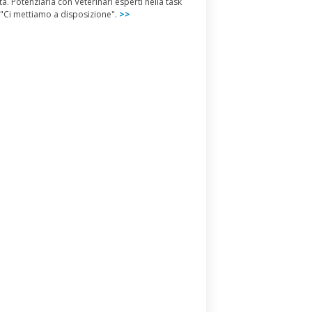
ta. Potenziarla con Veterinari esperti nella task
 "Ci mettiamo a disposizione".
>>