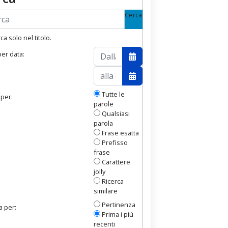
Cerca
a solo nel titolo.
 per data:
ndario
Apri il calendario
ndario
Apri il calendario
Tutte le
 per:
parole
Qualsiasi
parola
Frase esatta
Prefisso
frase
Carattere
jolly
Ricerca
similare
Pertinenza
a per:
Prima i più
recenti