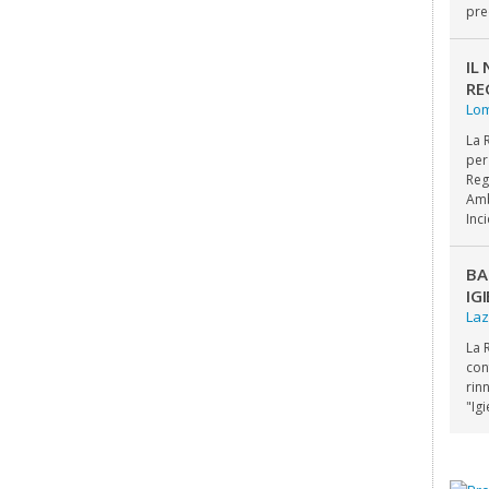
pre
IL
RE
Lo
La 
per
Reg
Amb
Inc
BA
IG
Laz
La 
con
rin
"Ig