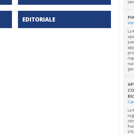
ist
PI
EDITORIALE
Ve
La 
ope
pan
app
pro
ris
naz
gar
AP
CO
BI
Ca
La 
reg
chi
Pia
il 