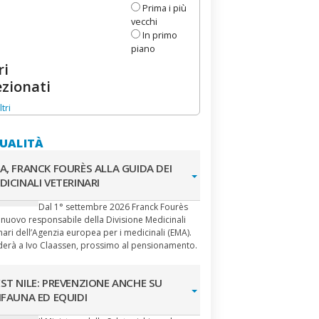
Prima i più
vecchi
In primo
piano
ri
ezionati
ltri
UALITÀ
A, FRANCK FOURÈS ALLA GUIDA DEI
DICINALI VETERINARI
Dal 1° settembre 2026 Franck Fourès
l nuovo responsabile della Divisione Medicinali
nari dell’Agenzia europea per i medicinali (EMA).
derà a Ivo Claassen, prossimo al pensionamento.
ST NILE: PREVENZIONE ANCHE SU
IFAUNA ED EQUIDI