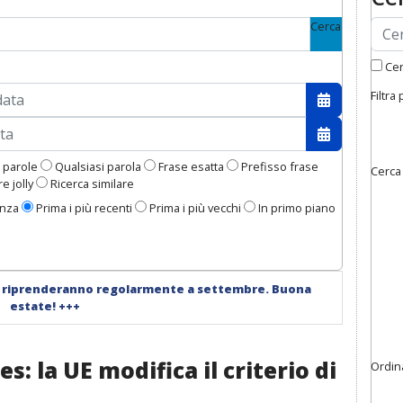
Cerca
Cerc
Filtra
Apri il cale
Apri il cale
 parole
Qualsiasi parola
Frase esatta
Prefisso frase
Cerca
e jolly
Ricerca similare
enza
Prima i più recenti
Prima i più vecchi
In primo piano
i riprenderanno regolarmente a settembre. Buona
estate!
+++
: la UE modifica il criterio di
Ordin