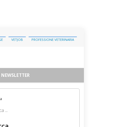
GE
VETJOB
PROFESSIONE VETERINARIA
NEWSLETTER
a ...
rca