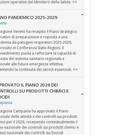
ruzioni operative del Ministero della Salute.
>>
ANO PANDEMICO 2025-2029
neto
Regione Veneto ha recepito il Piano strategico
rativo di preparazione e risposta a una
demia da patogeni respiratori 2025-2029,
rovato in Conferenza Stato-Regioni. Il
vvedimento punta a rafforzare la capacità di
posta del sistema sanitario regionale e
ionale alle future emergenze infettive,
antendo la continuità dei servizi essenziali.
>>
PROVATO IL PIANO 2026 DEI
NTROLLI SU PRODOTTI CHIMICI E
OCIDI
mpania
Regione Campania ha approvato il Piano
ionale delle attività e dei controlli sui prodotti
mici per il 2026, recependo contestualmente il
no nazionale dei controlli sui prodotti chimici e
Piano nazionale dei controlli sui biocidi