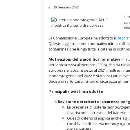
30 Gennaio 2025
"Li
cam
div
La Commissione Europea ha adottato il
Regolam
Questo aggiornamento normativo mira a rafforzar
contaminazione lungo tutta la catena di distrib
Motivazioni della modifica normativa -
Il 
per la sicurezza alimentare (EFSA), che ha rilev
Europea nel 2022 rispetto al 2021. Inoltre, il nu
monocytogenes nel 2022 è stato tra i più elevat
deciso di rafforzare i criteri di sicurezza aliment
Principali novità introdotte
Revisione dei criteri di sicurezza per 
La presenza di Listeria monocytogene
favoriscono la crescita del batterio e 
Questo criterio si applica anche agli
che il livello di Listeria monocytoge
conservabilità.