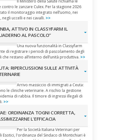
Il Ministero della Salute richiama le
 contro le zanzare Culex. Per la stagione 2026
zato il monitoraggio integrato nell’uomo, nei
, negli uccelli e nei cavalli.
>>
NBA, ATTIVO IN CLASSYFARM IL
UADERNO AL PASCOLO”
Una nuova funzionalità in Classyfarm
te di registrare i periodi di pascolamento degli
i che restano all’interno dell’unità produttiva.
>>
UTA: RIPERCUSSIONI SULLE ATTIVITÀ
TERINARIE
Arrivo massiccio di immigrati a Ceuta:
no le cliniche veterinarie. A rischio la gestione
pidemia di rabbia. Il timore di ingressi illegali di
i.
>>
VAE: ORDINANZA TOGNI CORRETTA,
SSIMIZZARNE L'EFFICACIA
Per la Società Italiana Veterinari per
i Esotici, l'ordinanza del Sindaco di Montichiari è