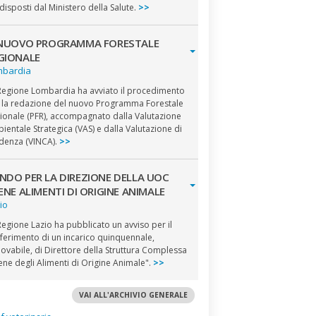
disposti dal Ministero della Salute.
>>
 NUOVO PROGRAMMA FORESTALE
GIONALE
mbardia
Regione Lombardia ha avviato il procedimento
 la redazione del nuovo Programma Forestale
ionale (PFR), accompagnato dalla Valutazione
ientale Strategica (VAS) e dalla Valutazione di
idenza (VINCA).
>>
NDO PER LA DIREZIONE DELLA UOC
IENE ALIMENTI DI ORIGINE ANIMALE
io
Regione Lazio ha pubblicato un avviso per il
ferimento di un incarico quinquennale,
novabile, di Direttore della Struttura Complessa
iene degli Alimenti di Origine Animale".
>>
VAI ALL'ARCHIVIO GENERALE