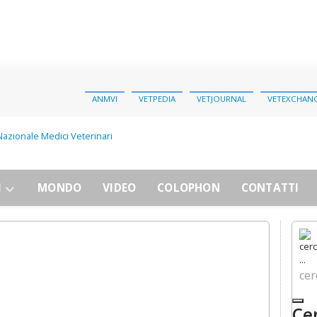
ANMVI
VETPEDIA
VETJOURNAL
VETEXCHAN
I
MONDO
VIDEO
COLOPHON
CONTATTI
cerc
Ce