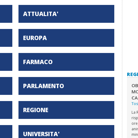
ATTUALITA'
EUROPA
FARMACO
REG
PARLAMENTO
OB
MO
CA
To
REGIONE
La 
ris
ore
ani
UNIVERSITA'
min