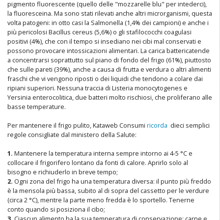
pigmento fluorescente (quello delle "mozzarelle blu" per intederci),
la fluoresceina. Ma sono stati rilevati anche altri microrganismi, questa
volta patogeni: in otto casi la Salmonella (1,4% dei campioni) e anche i
più pericolosi Bacillus cereus (5,6%) o gli stafilococchi coagulasi
positivi (4%), che con il tempo si insediano nei cibi mal conservati e
possono provocare intossicazioni alimentari. La carica battericatende
a concentrarsi soprattutto sul piano di fondo del frigo (61%), piuttosto
che sulle pareti (39%), anche a causa di frutta e verdura o altri alimenti
fraschi che vi vengono riposti o dei liquidi che tendono a colare dai
ripiani superiori. Nessuna traccia di Listeria monocytogenes e
Yersinia enterocolitica, due batteri molto rischiosi, che proliferano alle
basse temperature.
Per mantenere il frigo pulito, Kataweb Consumi
ricorda
dieci semplici
regole consigliate dal ministero della Salute:
1.
Mantenere la temperatura interna sempre intorno ai 4-5 °C e
collocare il frigorifero lontano da fonti di calore. Aprirlo solo al
bisogno e richiuderlo in breve tempo;
2.
Ogni zona del frigo ha una temperatura diversa: il punto più freddo
è la mensola più bassa, subito al di sopra del cassetto per le verdure
(circa 2 °C), mentre la parte meno fredda è lo sportello. Tenerne
conto quando si posiziona il cibo;
3.
Ciascun alimento ha la sua temperatura di conservazione: carne e