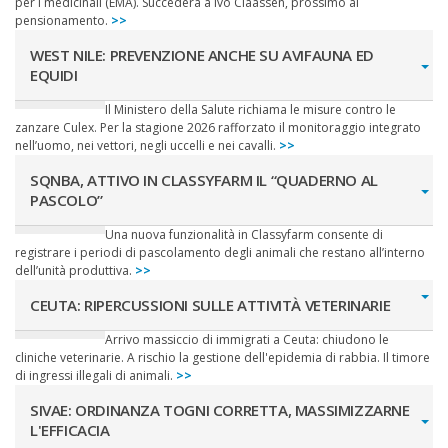
per i medicinali (EMA). Succederà a Ivo Claassen, prossimo al
pensionamento.
>>
WEST NILE: PREVENZIONE ANCHE SU AVIFAUNA ED
EQUIDI
Il Ministero della Salute richiama le misure contro le
zanzare Culex. Per la stagione 2026 rafforzato il monitoraggio integrato
nell’uomo, nei vettori, negli uccelli e nei cavalli.
>>
SQNBA, ATTIVO IN CLASSYFARM IL “QUADERNO AL
PASCOLO”
Una nuova funzionalità in Classyfarm consente di
registrare i periodi di pascolamento degli animali che restano all’interno
dell’unità produttiva.
>>
CEUTA: RIPERCUSSIONI SULLE ATTIVITÀ VETERINARIE
Arrivo massiccio di immigrati a Ceuta: chiudono le
cliniche veterinarie. A rischio la gestione dell'epidemia di rabbia. Il timore
di ingressi illegali di animali.
>>
SIVAE: ORDINANZA TOGNI CORRETTA, MASSIMIZZARNE
L'EFFICACIA