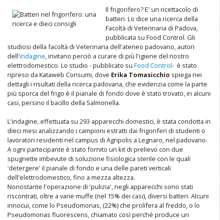
Il frigorifero? E' un ricettacolo di
batteri. Lo dice una ricerca della
Facoltà di Veterinaria di Padova,
pubblicata su Food Control. Gli
studiosi della facoltà di Veterinaria dell'ateneo padovano, autori
dell'
indagine
, invitano perciò a curare di più l'igiene del nostro
elettrodomestico. Lo studio - pubblicato su
Food Control
- è stato
ripreso da Kataweb Consumi, dove
Erika
Tomasicchio
spiega nei
dettagli i risultati della ricerca padovana, che evidenzia come la parte
più sporca del frigo è il pianale di fondo dove è stato trovato, in alcuni
casi, persino il bacillo della Salmonella.
L'indagine, effettuata su 293 apparecchi domestici, è stata condotta in
dieci mesi analizzando i campioni estratti dai frigoriferi di studenti o
lavoratori residenti nel campus di Agripolis a Legnaro, nel padovano.
A ogni partecipante è stato fornito un kit di prelievo con due
spugnette imbevute di soluzione fisiologica sterile con le quali
'detergere' il pianale di fondo e una delle pareti verticali
dell'elettrodomestico, fino a mezza altezza.
Nonostante l'operazione di 'pulizia', negli apparecchi sono stati
riscontrati, oltre a varie muffe (nel 15% dei casi), diversi batteri. Alcuni
innocui, come lo Pseudomonas, (22%) che prolifera al freddo, o lo
Pseudomonas fluorescens, chiamato così perché produce un