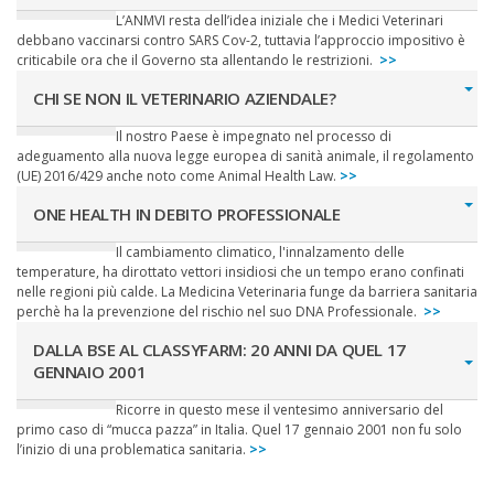
L’ANMVI resta dell’idea iniziale che i Medici Veterinari
debbano vaccinarsi contro SARS Cov-2, tuttavia l’approccio impositivo è
criticabile ora che il Governo sta allentando le restrizioni.
>>
CHI SE NON IL VETERINARIO AZIENDALE?
Il nostro Paese è impegnato nel processo di
adeguamento alla nuova legge europea di sanità animale, il regolamento
(UE) 2016/429 anche noto come Animal Health Law.
>>
ONE HEALTH IN DEBITO PROFESSIONALE
Il cambiamento climatico, l'innalzamento delle
temperature, ha dirottato vettori insidiosi che un tempo erano confinati
nelle regioni più calde. La Medicina Veterinaria funge da barriera sanitaria
perchè ha la prevenzione del rischio nel suo DNA Professionale.
>>
DALLA BSE AL CLASSYFARM: 20 ANNI DA QUEL 17
GENNAIO 2001
Ricorre in questo mese il ventesimo anniversario del
primo caso di “mucca pazza” in Italia. Quel 17 gennaio 2001 non fu solo
l’inizio di una problematica sanitaria.
>>