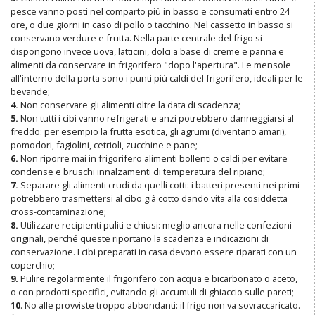
pesce vanno posti nel comparto più in basso e consumati entro 24
ore, o due giorni in caso di pollo o tacchino. Nel cassetto in basso si
conservano verdure e frutta. Nella parte centrale del frigo si
dispongono invece uova, latticini, dolci a base di creme e panna e
alimenti da conservare in frigorifero "dopo l'apertura". Le mensole
all'interno della porta sono i punti più caldi del frigorifero, ideali per le
bevande;
4.
Non conservare gli alimenti oltre la data di scadenza;
5.
Non tutti i cibi vanno refrigerati e anzi potrebbero danneggiarsi al
freddo: per esempio la frutta esotica, gli agrumi (diventano amari),
pomodori, fagiolini, cetrioli, zucchine e pane;
6.
Non riporre mai in frigorifero alimenti bollenti o caldi per evitare
condense e bruschi innalzamenti di temperatura del ripiano;
7.
Separare gli alimenti crudi da quelli cotti: i batteri presenti nei primi
potrebbero trasmettersi al cibo già cotto dando vita alla cosiddetta
cross-contaminazione;
8.
Utilizzare recipienti puliti e chiusi: meglio ancora nelle confezioni
originali, perché queste riportano la scadenza e indicazioni di
conservazione. I cibi preparati in casa devono essere riparati con un
coperchio;
9.
Pulire regolarmente il frigorifero con acqua e bicarbonato o aceto,
o con prodotti specifici, evitando gli accumuli di ghiaccio sulle pareti;
10
. No alle provviste troppo abbondanti: il frigo non va sovraccaricato.