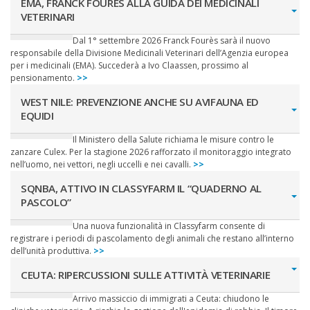
EMA, FRANCK FOURÈS ALLA GUIDA DEI MEDICINALI
VETERINARI
Dal 1° settembre 2026 Franck Fourès sarà il nuovo
responsabile della Divisione Medicinali Veterinari dell’Agenzia europea
per i medicinali (EMA). Succederà a Ivo Claassen, prossimo al
pensionamento.
>>
WEST NILE: PREVENZIONE ANCHE SU AVIFAUNA ED
EQUIDI
Il Ministero della Salute richiama le misure contro le
zanzare Culex. Per la stagione 2026 rafforzato il monitoraggio integrato
nell’uomo, nei vettori, negli uccelli e nei cavalli.
>>
SQNBA, ATTIVO IN CLASSYFARM IL “QUADERNO AL
PASCOLO”
Una nuova funzionalità in Classyfarm consente di
registrare i periodi di pascolamento degli animali che restano all’interno
dell’unità produttiva.
>>
CEUTA: RIPERCUSSIONI SULLE ATTIVITÀ VETERINARIE
Arrivo massiccio di immigrati a Ceuta: chiudono le