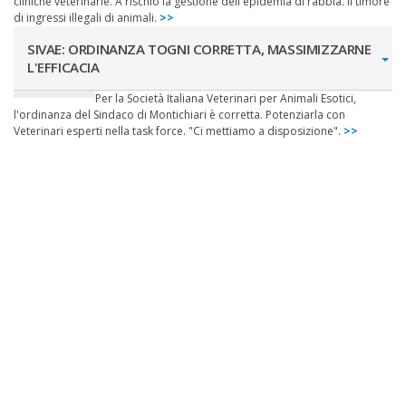
cliniche veterinarie. A rischio la gestione dell'epidemia di rabbia. Il timore
di ingressi illegali di animali.
>>
SIVAE: ORDINANZA TOGNI CORRETTA, MASSIMIZZARNE
L'EFFICACIA
Per la Società Italiana Veterinari per Animali Esotici,
l'ordinanza del Sindaco di Montichiari è corretta. Potenziarla con
Veterinari esperti nella task force. "Ci mettiamo a disposizione".
>>