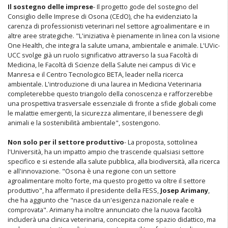
Il sostegno delle imprese
- Il progetto gode del sostegno del
Consiglio delle Imprese di Osona (CEdO), che ha evidenziato la
carenza di professionisti veterinari nel settore agroalimentare e in
altre aree strategiche. "L'iniziativa è pienamente in linea con la visione
One Health, che integra la salute umana, ambientale e animale. L'UVic-
UCC svolge già un ruolo significativo attraverso la sua Facoltà di
Medicina, le Facoltà di Scienze della Salute nei campus di Vic e
Manresa e il Centro Tecnologico BETA, leader nella ricerca
ambientale. L'introduzione di una laurea in Medicina Veterinaria
completerebbe questo triangolo della conoscenza e rafforzerebbe
una prospettiva trasversale essenziale di fronte a sfide globali come
le malattie emergenti, la sicurezza alimentare, il benessere degli
animali e la sostenibilità ambientale", sostengono.
Non solo per il settore produttivo
- La proposta, sottolinea
l'Università, ha un impatto ampio che trascende qualsiasi settore
specifico e si estende alla salute pubblica, alla biodiversità, alla ricerca
e all'innovazione. "Osona è una regione con un settore
agroalimentare molto forte, ma questo progetto va oltre il settore
produttivo", ha affermato il presidente della FESS,
Josep Arimany
,
che ha aggiunto che "nasce da un'esigenza nazionale reale e
comprovata". Arimany ha inoltre annunciato che la nuova facoltà
includerà una clinica veterinaria, concepita come spazio didattico, ma