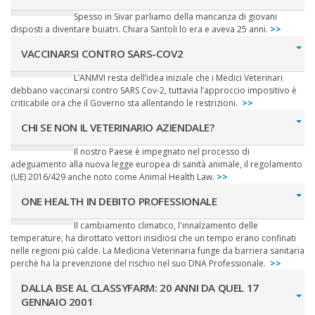
Spesso in Sivar parliamo della mancanza di giovani
disposti a diventare buiatri. Chiara Santoli lo era e aveva 25 anni.
>>
VACCINARSI CONTRO SARS-COV2
L’ANMVI resta dell’idea iniziale che i Medici Veterinari
debbano vaccinarsi contro SARS Cov-2, tuttavia l’approccio impositivo è
criticabile ora che il Governo sta allentando le restrizioni.
>>
CHI SE NON IL VETERINARIO AZIENDALE?
Il nostro Paese è impegnato nel processo di
adeguamento alla nuova legge europea di sanità animale, il regolamento
(UE) 2016/429 anche noto come Animal Health Law.
>>
ONE HEALTH IN DEBITO PROFESSIONALE
Il cambiamento climatico, l'innalzamento delle
temperature, ha dirottato vettori insidiosi che un tempo erano confinati
nelle regioni più calde. La Medicina Veterinaria funge da barriera sanitaria
perchè ha la prevenzione del rischio nel suo DNA Professionale.
>>
DALLA BSE AL CLASSYFARM: 20 ANNI DA QUEL 17
GENNAIO 2001