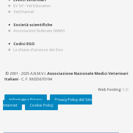
EV Srl - Vet Education
VetChannel
Società scientifiche
Associazioni federate ANMVI
Codici EGO
La chiave d'accesso dei Soci
© 2001 - 2025 A.N.M.V.I.
Associazione Nazionale Medici Veterinari
Italiani
- C. F. 93035670194
Web hosting:
S-D
Informativa Privacy
Privacy Policy del Sito
Internet
Cookie Policy