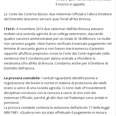
il ricorso in appello.
La Corte dei Conti ha deciso: due Veterinari Ufficiali e l'allora Direttore
del Distretto dovranno versare quei fondi all'Ats Brescia.
I fatti-
A novembre 2013 due veterinari dell’Ats Brescia avevano
multato una azienda agricola di un collega veterinario, staccando
quattro sanzioni amministrative per un totale di 18.498 euro. Le multe
non vennero pagate. «Non hanno verificato il mancato pagamento nel
termine di sessanta giorni e non hanno mai trasmesso il previsto
rapporto all’ufficio preposto» scrive la Corte dei Conti regionale nella
sentenza che li condanna per danno erariale a rifondere la
medesima cifra all’Ats di Brescia. Condanna anche per il Direttore di
Distretto dell'epoca.
La procura contabile-
I verbali riguardanti identificazione e
registrazione dei bovini e norme in materia di protezione dei vitelli
erano a carico di una società agricola. Ci sono stati «Provvedimenti
disciplinari conclusisi con la censura a carico di uno solo dei
Veterinari Ufficiali», perché gli altri due nel frattempo sono andati in
pensione.
La procura contabile contesta la violazione dell’articolo 17 della legge
689/1981: «Qualora non sia stato effettuato il pagamento in misura