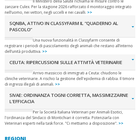
Il Ministero della Salute richiama le misure contro le
zanzare Culex. Per la stagione 2026 rafforzato il monitoraggio integrato
nell’uomo, nei vettori, negli uccelli e nei cavalli.
>>
SQNBA, ATTIVO IN CLASSYFARM IL “QUADERNO AL
PASCOLO”
Una nuova funzionalità in Classyfarm consente di
registrare i periodi di pascolamento degli animali che restano all’interno
dell’unità produttiva.
>>
CEUTA: RIPERCUSSIONI SULLE ATTIVITÀ VETERINARIE
Arrivo massiccio di immigrati a Ceuta: chiudono le
cliniche veterinarie. A rischio la gestione dell'epidemia di rabbia. Il timore
di ingressi illegali di animali.
>>
SIVAE: ORDINANZA TOGNI CORRETTA, MASSIMIZZARNE
L'EFFICACIA
Per la Società Italiana Veterinari per Animali Esotici,
l'ordinanza del Sindaco di Montichiari è corretta. Potenziarla con
Veterinari esperti nella task force. "Ci mettiamo a disposizione".
>>
REGIONI