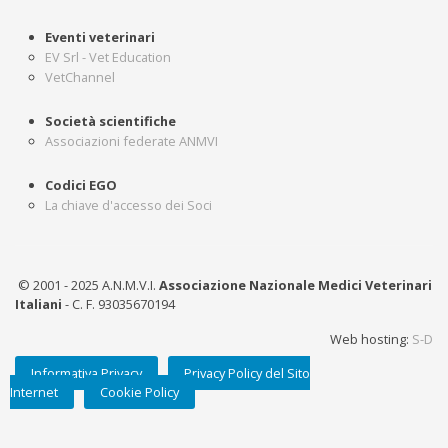
Eventi veterinari
EV Srl - Vet Education
VetChannel
Società scientifiche
Associazioni federate ANMVI
Codici EGO
La chiave d'accesso dei Soci
© 2001 - 2025 A.N.M.V.I.
Associazione Nazionale Medici Veterinari
Italiani
- C. F. 93035670194
Web hosting:
S-D
Informativa Privacy
Privacy Policy del Sito
Internet
Cookie Policy