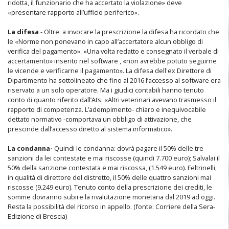
ridotta, il funzionario che ha accertato la violazione» deve
«presentare rapporto all’ufficio periferico».
La difesa
- Oltre a invocare la prescrizione la difesa ha ricordato che
le «Norme non ponevano in capo all’accertatore alcun obbligo di
verifica del pagamento». «Una volta redatto e consegnato il verbale di
accertamento» inserito nel software , «non avrebbe potuto seguirne
le vicende e verificarne il pagamento». La difesa dell'ex Direttore di
Dipartimento ha sottolineato che fino al 2016 l’accesso al software era
riservato a un solo operatore. Ma i giudici contabili hanno tenuto
conto di quanto riferito dall’Ats: «Altri veterinari avevano trasmesso il
rapporto di competenza. L’adempimento- chiaro e inequivocabile
dettato normativo -comportava un obbligo di attivazione, che
prescinde dall’accesso diretto al sistema informatico».
La condanna-
Quindi le condanna: dovrà pagare il 50% delle tre
sanzioni da lei contestate e mai riscosse (quindi 7.700 euro); Salvalai il
50% della sanzione contestata e mai riscossa, (1.549 euro). Feltrinelli,
in qualità di direttore del distretto, il 50% delle quattro sanzioni mai
riscosse (9.249 euro). Tenuto conto della prescrizione dei crediti, le
somme dovranno subire la rivalutazione monetaria dal 2019 ad oggi.
Resta la possibilità del ricorso in appello. (fonte: Corriere della Sera-
Edizione di Brescia)