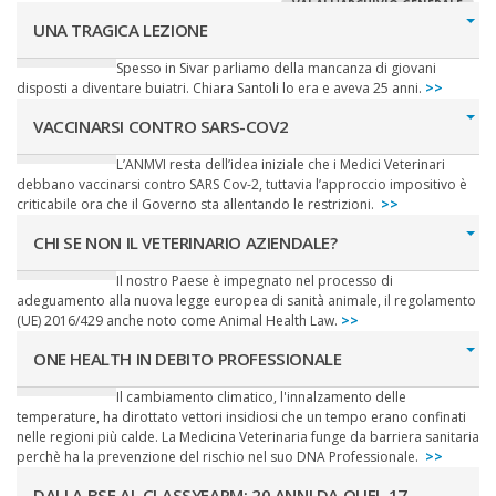
VAI ALL'ARCHIVIO GENERALE
UNA TRAGICA LEZIONE
Spesso in Sivar parliamo della mancanza di giovani
disposti a diventare buiatri. Chiara Santoli lo era e aveva 25 anni.
>>
VACCINARSI CONTRO SARS-COV2
L’ANMVI resta dell’idea iniziale che i Medici Veterinari
debbano vaccinarsi contro SARS Cov-2, tuttavia l’approccio impositivo è
criticabile ora che il Governo sta allentando le restrizioni.
>>
CHI SE NON IL VETERINARIO AZIENDALE?
Il nostro Paese è impegnato nel processo di
adeguamento alla nuova legge europea di sanità animale, il regolamento
(UE) 2016/429 anche noto come Animal Health Law.
>>
ONE HEALTH IN DEBITO PROFESSIONALE
Il cambiamento climatico, l'innalzamento delle
temperature, ha dirottato vettori insidiosi che un tempo erano confinati
nelle regioni più calde. La Medicina Veterinaria funge da barriera sanitaria
perchè ha la prevenzione del rischio nel suo DNA Professionale.
>>
DALLA BSE AL CLASSYFARM: 20 ANNI DA QUEL 17