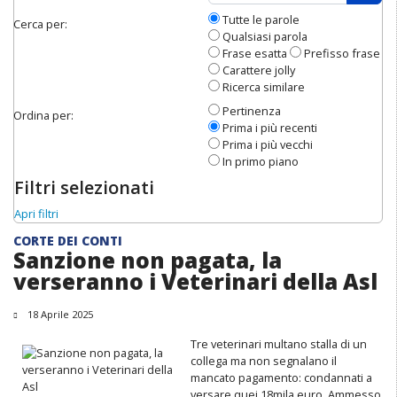
Apri 
Tutte le parole
Cerca per:
Qualsiasi parola
Frase esatta
Prefisso frase
Carattere jolly
Ricerca similare
Pertinenza
Ordina per:
Prima i più recenti
Prima i più vecchi
In primo piano
Filtri selezionati
Apri filtri
CORTE DEI CONTI
Sanzione non pagata, la
verseranno i Veterinari della Asl
18 Aprile 2025
Tre veterinari multano stalla di un
collega ma non segnalano il
mancato pagamento: condannati a
versare quei 18mila euro. Ammesso