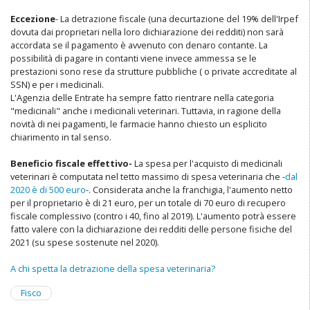
Eccezione
- La detrazione fiscale (una decurtazione del 19% dell'Irpef
dovuta dai proprietari nella loro dichiarazione dei redditi) non sarà
accordata se il pagamento è avvenuto con denaro contante. La
possibilità di pagare in contanti viene invece ammessa se le
prestazioni sono rese da strutture pubbliche ( o private accreditate al
SSN) e per i medicinali.
L'Agenzia delle Entrate ha sempre fatto rientrare nella categoria
"medicinali" anche i medicinali veterinari. Tuttavia, in ragione della
novità di nei pagamenti, le farmacie hanno chiesto un esplicito
chiarimento in tal senso.
Beneficio fiscale effettivo-
La spesa per l'acquisto di medicinali
veterinari è computata nel tetto massimo di spesa veterinaria che -
dal
2020 è di 500 euro
-. Considerata anche la franchigia, l'aumento netto
per il proprietario è di 21 euro, per un totale di 70 euro di recupero
fiscale complessivo (contro i 40, fino al 2019). L'aumento potrà essere
fatto valere con la dichiarazione dei redditi delle persone fisiche del
2021 (su spese sostenute nel 2020).
A chi spetta la detrazione della spesa veterinaria?
Fisco