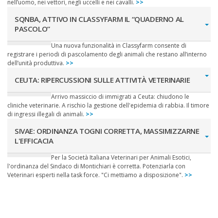
nell’uomo, nei vettori, negli uccelli e nei cavalli.
>>
SQNBA, ATTIVO IN CLASSYFARM IL “QUADERNO AL
PASCOLO”
Una nuova funzionalità in Classyfarm consente di
registrare i periodi di pascolamento degli animali che restano all’interno
dell’unità produttiva.
>>
CEUTA: RIPERCUSSIONI SULLE ATTIVITÀ VETERINARIE
Arrivo massiccio di immigrati a Ceuta: chiudono le
cliniche veterinarie. A rischio la gestione dell'epidemia di rabbia. Il timore
di ingressi illegali di animali.
>>
SIVAE: ORDINANZA TOGNI CORRETTA, MASSIMIZZARNE
L'EFFICACIA
Per la Società Italiana Veterinari per Animali Esotici,
l'ordinanza del Sindaco di Montichiari è corretta. Potenziarla con
Veterinari esperti nella task force. "Ci mettiamo a disposizione".
>>