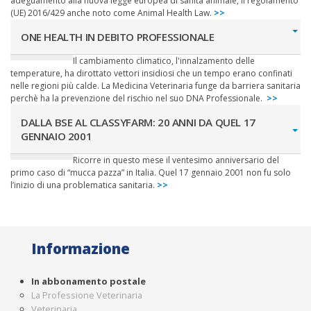
adeguamento alla nuova legge europea di sanità animale, il regolamento
(UE) 2016/429 anche noto come Animal Health Law.
>>
ONE HEALTH IN DEBITO PROFESSIONALE
Il cambiamento climatico, l'innalzamento delle
temperature, ha dirottato vettori insidiosi che un tempo erano confinati
nelle regioni più calde. La Medicina Veterinaria funge da barriera sanitaria
perchè ha la prevenzione del rischio nel suo DNA Professionale.
>>
DALLA BSE AL CLASSYFARM: 20 ANNI DA QUEL 17
GENNAIO 2001
Ricorre in questo mese il ventesimo anniversario del
primo caso di “mucca pazza” in Italia. Quel 17 gennaio 2001 non fu solo
l’inizio di una problematica sanitaria.
>>
Informazione
In abbonamento postale
La Professione Veterinaria
Veterinaria