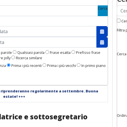
Cerca
Cerc
Filtra
Apri il cale
Apri il cale
 parole
Qualsiasi parola
Frase esatta
Prefisso frase
Cerca
e jolly
Ricerca similare
enza
Prima i più recenti
Prima i più vecchi
In primo piano
i riprenderanno regolarmente a settembre. Buona
estate!
+++
latrice e sottosegretario
Ordin