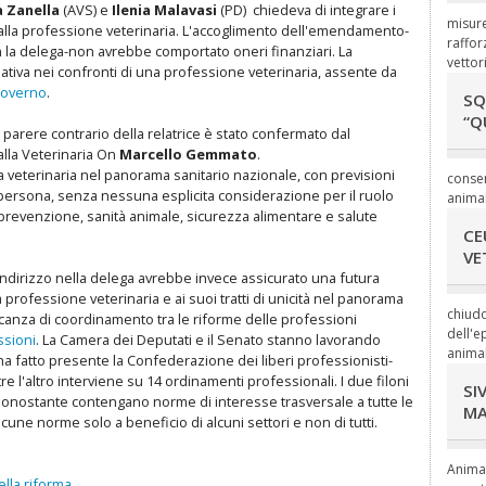
 Zanella
(AVS) e
Ilenia Malavasi
(PD) chiedeva di integrare i
misure
o alla professione veterinaria. L'accoglimento dell'emendamento-
raffor
n la delega-non avrebbe comportato oneri finanziari. La
vettori
ativa nei confronti di una professione veterinaria, assente da
 Governo
.
SQ
“Q
Il parere contrario della relatrice è stato confermato dal
alla Veterinaria On
Marcello Gemmato
.
la veterinaria nel panorama sanitario nazionale, con previsioni
consen
lla persona, senza nessuna esplicita considerazione per il ruolo
animal
 prevenzione, sanità animale, sicurezza alimentare e salute
CE
VE
indirizzo nella delega avrebbe invece assicurato una futura
 professione veterinaria e ai suoi tratti di unicità nel panorama
chiudo
ncanza di coordinamento tra le riforme delle professioni
dell'e
sioni
. La Camera dei Deputati e il Senato stanno lavorando
animal
a fatto presente la Confederazione dei liberi professionisti-
e l'altro interviene su 14 ordinamenti professionali. I due filoni
SI
 nonostante contengano norme di interesse trasversale a tutte le
MA
alcune norme solo a beneficio di alcuni settori e non di tutti.
Animal
ella riforma