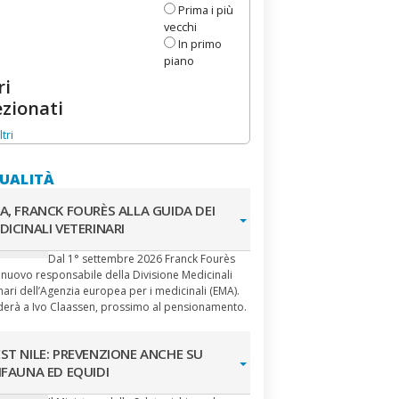
Prima i più
vecchi
In primo
piano
ri
ezionati
ltri
UALITÀ
A, FRANCK FOURÈS ALLA GUIDA DEI
DICINALI VETERINARI
Dal 1° settembre 2026 Franck Fourès
l nuovo responsabile della Divisione Medicinali
nari dell’Agenzia europea per i medicinali (EMA).
derà a Ivo Claassen, prossimo al pensionamento.
ST NILE: PREVENZIONE ANCHE SU
IFAUNA ED EQUIDI