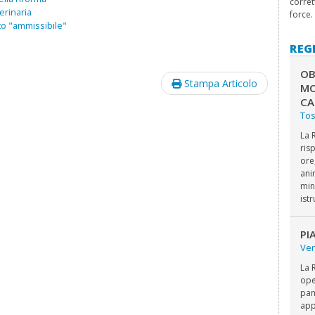
corret
erinaria
force.
to "ammissibile"
REG
OB
Stampa Articolo
MO
CA
To
La 
ris
ore
ani
min
ist
PI
Ve
La 
ope
pan
app