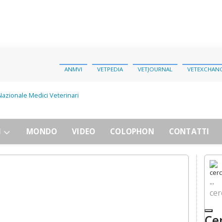
ANMVI
VETPEDIA
VETJOURNAL
VETEXCHAN
I
MONDO
VIDEO
COLOPHON
CONTATTI
cerc
Ce