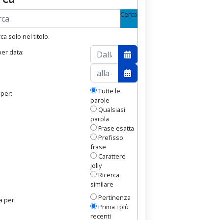
Cerca
a solo nel titolo.
 per data:
ndario
Apri il calendario
ndario
Apri il calendario
Tutte le
 per:
parole
Qualsiasi
parola
Frase esatta
Prefisso
frase
Carattere
jolly
Ricerca
similare
Pertinenza
a per:
Prima i più
recenti