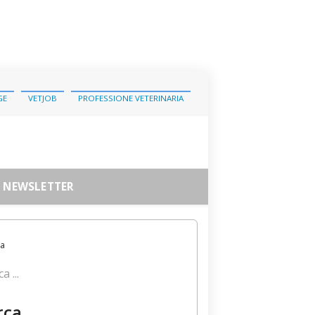
GE
VETJOB
PROFESSIONE VETERINARIA
NEWSLETTER
a ...
rca