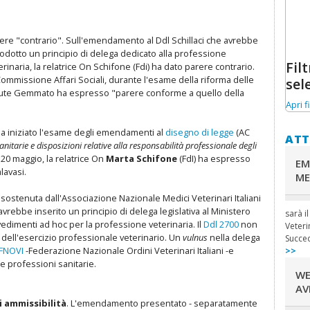
ere "contrario". Sull'emendamento al Ddl Schillaci che avrebbe
rodotto un principio di delega dedicato alla professione
Filt
erinaria, la relatrice On Schifone (Fdi) ha dato parere contrario.
Commissione Affari Sociali, durante l'esame della riforma delle
sel
 Salute Gemmato ha espresso "parere conforme a quello della
Apri fi
ha iniziato l'esame degli emendamenti al
disegno di legge
(AC
ATT
nitarie e disposizioni relative alla responsabilità professionale degli
20 maggio, la relatrice On
Marta Schifone
(FdI) ha espresso
EM
lavasi.
ME
sostenuta dall'Associazione Nazionale Medici Veterinari Italiani
vrebbe inserito un principio di delega legislativa al Ministero
sarà i
vedimenti ad hoc per la professione veterinaria. Il
Ddl 2700
non
Veteri
e dell'esercizio professionale veterinario. Un
vulnus
nella delega
Succe
 FNOVI
-Federazione Nazionale Ordini Veterinari Italiani -e
>>
e professioni sanitarie.
WE
AV
i ammissibilità
. L'emendamento presentato - separatamente