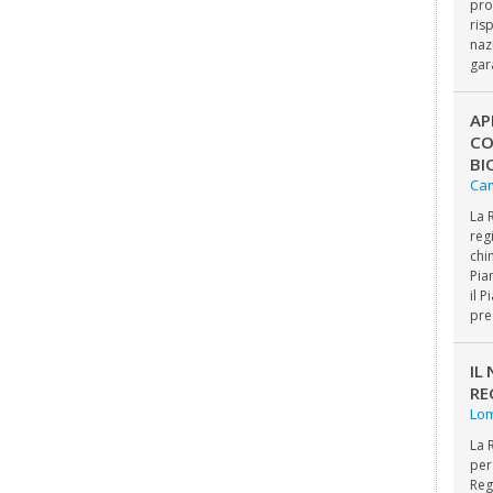
pro
ris
naz
gar
AP
CO
BI
Ca
La 
reg
chi
Pia
il 
pre
IL
RE
Lo
La 
per
Reg