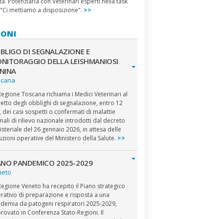
ta. Potenziarla con Veterinari esperti nella task
 "Ci mettiamo a disposizione".
>>
IONI
BLIGO DI SEGNALAZIONE E
NITORAGGIO DELLA LEISHMANIOSI
NINA
scana
Regione Toscana richiama i Medici Veterinari al
petto degli obblighi di segnalazione, entro 12
, dei casi sospetti o confermati di malattie
mali di rilievo nazionale introdotti dal decreto
isteriale del 26 gennaio 2026, in attesa delle
ruzioni operative del Ministero della Salute.
>>
ANO PANDEMICO 2025-2029
neto
Regione Veneto ha recepito il Piano strategico
rativo di preparazione e risposta a una
demia da patogeni respiratori 2025-2029,
rovato in Conferenza Stato-Regioni. Il