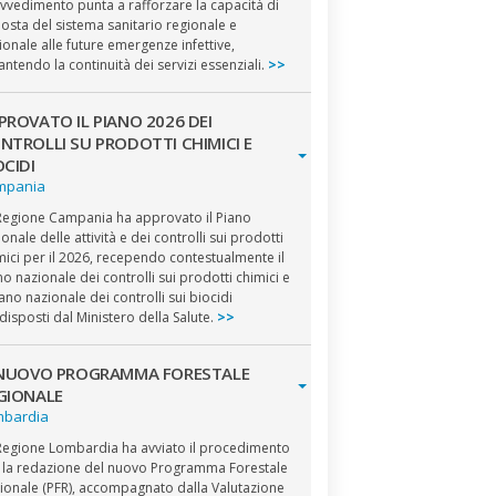
vvedimento punta a rafforzare la capacità di
posta del sistema sanitario regionale e
ionale alle future emergenze infettive,
antendo la continuità dei servizi essenziali.
>>
PROVATO IL PIANO 2026 DEI
NTROLLI SU PRODOTTI CHIMICI E
OCIDI
mpania
Regione Campania ha approvato il Piano
ionale delle attività e dei controlli sui prodotti
mici per il 2026, recependo contestualmente il
no nazionale dei controlli sui prodotti chimici e
Piano nazionale dei controlli sui biocidi
disposti dal Ministero della Salute.
>>
 NUOVO PROGRAMMA FORESTALE
GIONALE
mbardia
Regione Lombardia ha avviato il procedimento
 la redazione del nuovo Programma Forestale
ionale (PFR), accompagnato dalla Valutazione