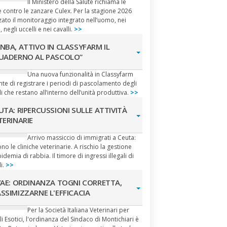
Il Ministero della Salute richiama le
 contro le zanzare Culex. Per la stagione 2026
zato il monitoraggio integrato nell’uomo, nei
, negli uccelli e nei cavalli.
>>
NBA, ATTIVO IN CLASSYFARM IL
UADERNO AL PASCOLO”
Una nuova funzionalità in Classyfarm
te di registrare i periodi di pascolamento degli
i che restano all’interno dell’unità produttiva.
>>
UTA: RIPERCUSSIONI SULLE ATTIVITÀ
TERINARIE
Arrivo massiccio di immigrati a Ceuta:
no le cliniche veterinarie. A rischio la gestione
pidemia di rabbia. Il timore di ingressi illegali di
i.
>>
VAE: ORDINANZA TOGNI CORRETTA,
SSIMIZZARNE L'EFFICACIA
Per la Società Italiana Veterinari per
i Esotici, l'ordinanza del Sindaco di Montichiari è