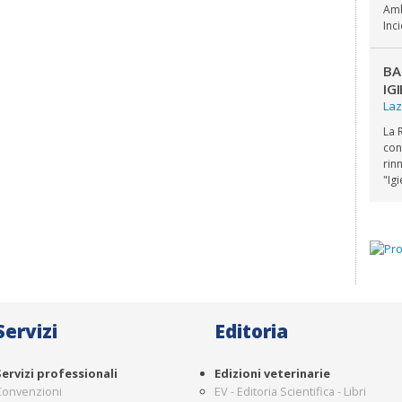
Amb
Inc
BA
IG
Laz
La 
con
rin
"Ig
Servizi
Editoria
Servizi professionali
Edizioni veterinarie
Convenzioni
EV - Editoria Scientifica - Libri