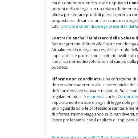
ma di contenuto identico- dalle deputate
Luana
principi della delega con un chiaro riferiment
oltre a presentare profili di piena coerenza co
proposta era di sanare una trascuratezza legisl
tutti i
principi e criteri di delega presentati dal
Contrario anche il Ministero della Salute
- 
Sottosegretario di Stato alla Salute con delega 
Attualmente la delega non esplicita il ruolo del
applicabili alle professioni sanitarie rivolte a
specifico dei medici veterinari nel campo della
pubblica.
Riforme non coordinate
- Una correzione di 
decretazione aderente alle caratteristiche della
delle professioni sanitarie nazionali. Sulla ma
regolamentate si è
espressa
anche
Confprofes
separatamente a due disegni di legge delega- h
uno riguarda solo le professioni sanitarie mentr
di riforma stanno viaggiando su binari diversi,
libere professioni, con il risultato di applicare 
Professioni sanitarie, FNOVI: rischio disparità n