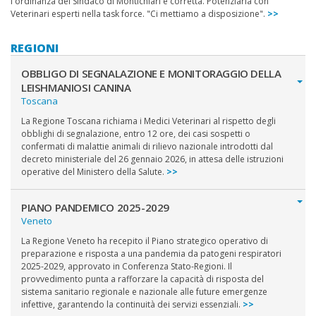
l'ordinanza del Sindaco di Montichiari è corretta. Potenziarla con
Veterinari esperti nella task force. "Ci mettiamo a disposizione".
>>
REGIONI
OBBLIGO DI SEGNALAZIONE E MONITORAGGIO DELLA
LEISHMANIOSI CANINA
Toscana
La Regione Toscana richiama i Medici Veterinari al rispetto degli
obblighi di segnalazione, entro 12 ore, dei casi sospetti o
confermati di malattie animali di rilievo nazionale introdotti dal
decreto ministeriale del 26 gennaio 2026, in attesa delle istruzioni
operative del Ministero della Salute.
>>
PIANO PANDEMICO 2025-2029
Veneto
La Regione Veneto ha recepito il Piano strategico operativo di
preparazione e risposta a una pandemia da patogeni respiratori
2025-2029, approvato in Conferenza Stato-Regioni. Il
provvedimento punta a rafforzare la capacità di risposta del
sistema sanitario regionale e nazionale alle future emergenze
infettive, garantendo la continuità dei servizi essenziali.
>>