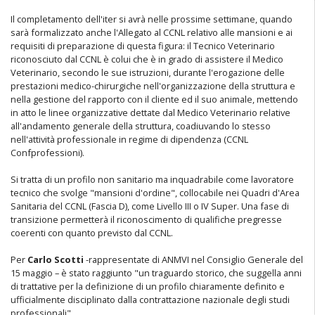
Il completamento dell'iter si avrà nelle prossime settimane, quando
sarà formalizzato anche l'Allegato al CCNL relativo alle mansioni e ai
requisiti di preparazione di questa figura: il Tecnico Veterinario
riconosciuto dal CCNL è colui che è in grado di assistere il Medico
Veterinario, secondo le sue istruzioni, durante l'erogazione delle
prestazioni medico-chirurgiche nell'organizzazione della struttura e
nella gestione del rapporto con il cliente ed il suo animale, mettendo
in atto le linee organizzative dettate dal Medico Veterinario relative
all'andamento generale della struttura, coadiuvando lo stesso
nell'attività professionale in regime di dipendenza (CCNL
Confprofessioni).
Si tratta di un profilo non sanitario ma inquadrabile come lavoratore
tecnico che svolge "mansioni d'ordine", collocabile nei Quadri d'Area
Sanitaria del CCNL (Fascia D), come Livello III o IV Super. Una fase di
transizione permetterà il riconoscimento di qualifiche pregresse
coerenti con quanto previsto dal CCNL.
Per
Carlo Scotti
-rappresentate di ANMVI nel Consiglio Generale del
15 maggio – è stato raggiunto "un traguardo storico, che suggella anni
di trattative per la definizione di un profilo chiaramente definito e
ufficialmente disciplinato dalla contrattazione nazionale degli studi
professionali".