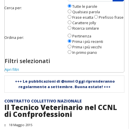
Apri 
Tutte le parole
Cerca per:
Qualsiasi parola
Frase esatta
Prefisso frase
Carattere jolly
Ricerca similare
Pertinenza
Ordina per:
Prima i più recenti
Prima i più vecchi
In primo piano
Filtri selezionati
Apri filtri
+++
Le pubblicazioni di @nmvi Oggi riprenderanno
regolarmente a settembre. Buona estate!
+++
CONTRATTO COLLETTIVO NAZIONALE
Il Tecnico Veterinario nel CCNL
di Confprofessioni
18 Maggio 2015