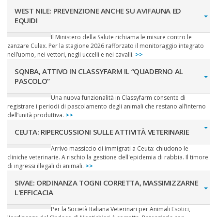
WEST NILE: PREVENZIONE ANCHE SU AVIFAUNA ED
EQUIDI
Il Ministero della Salute richiama le misure contro le
zanzare Culex. Per la stagione 2026 rafforzato il monitoraggio integrato
nell’uomo, nei vettori, negli uccelli e nei cavalli.
>>
SQNBA, ATTIVO IN CLASSYFARM IL “QUADERNO AL
PASCOLO”
Una nuova funzionalità in Classyfarm consente di
registrare i periodi di pascolamento degli animali che restano all’interno
dell’unità produttiva.
>>
CEUTA: RIPERCUSSIONI SULLE ATTIVITÀ VETERINARIE
Arrivo massiccio di immigrati a Ceuta: chiudono le
cliniche veterinarie. A rischio la gestione dell'epidemia di rabbia. Il timore
di ingressi illegali di animali.
>>
SIVAE: ORDINANZA TOGNI CORRETTA, MASSIMIZZARNE
L'EFFICACIA
Per la Società Italiana Veterinari per Animali Esotici,